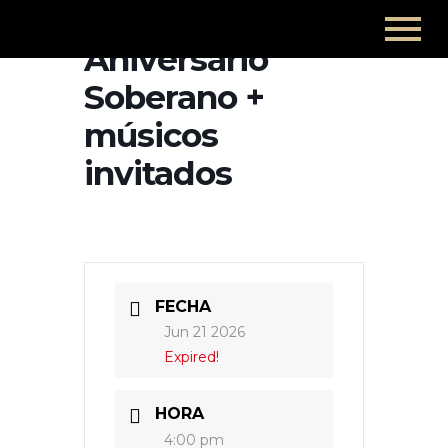
Aniversario
Soberano +
músicos
invitados
FECHA
Jun 21 2026
Expired!
HORA
4:00 pm